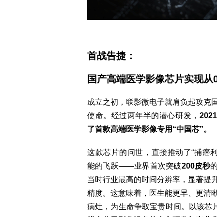
首战告捷：
国产高端医学影像芯片实现从0
成立之初，联影微电子就肩负起攻克
使命。经过两年半的潜心研发，
20
了首款高端医学影像专用“中国芯”。
这款芯片的问世，直接推动了“捕癌利器
能的飞跃——业界首次突破
200皮秒
当时行业最高的时间分辨率，显著提
精度。这意味着，医生能更早、更清
病灶，为生命争取宝贵时间。以该芯