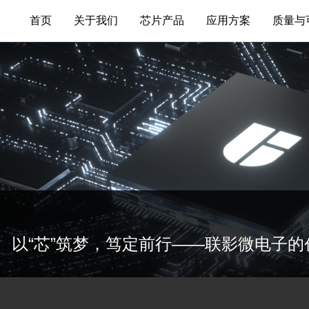
首页
关于我们
芯片产品
应用方案
质量与
芯片产品
关于联影微电子
医疗
数据转换器
联系我们
汽车
接口和隔离
新闻中心
工业
运算放大器
通信
传感器
消费
高性能AFE
以“芯”筑梦，笃定前行——联影微电子的创
智能SoC
服务与支持