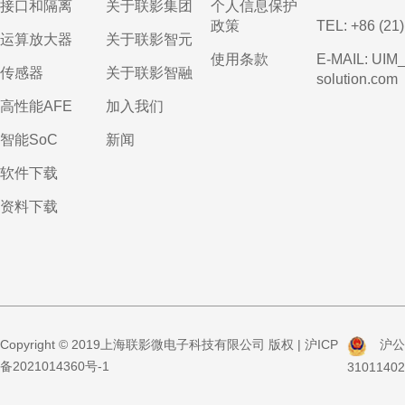
接口和隔离
关于联影集团
个人信息保护
政策
TEL: +86 (21
运算放大器
关于联影智元
使用条款
E-MAIL: UIM
传感器
关于联影智融
solution.com
高性能AFE
加入我们
智能SoC
新闻
软件下载
资料下载
Copyright © 2019上海联影微电子科技有限公司 版权 |
沪ICP
沪公
备2021014360号-1
3101140