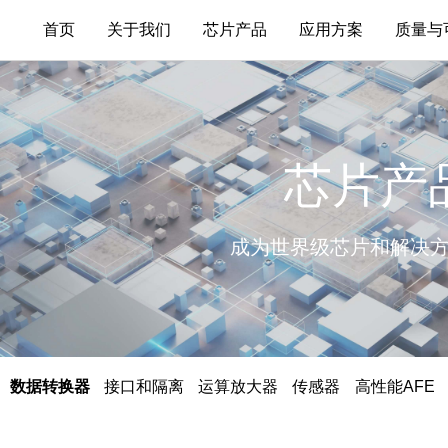
首页
关于我们
芯片产品
应用方案
质量与
芯片产品
关于联影微电子
医疗
数据转换器
联系我们
汽车
芯片产
接口和隔离
新闻中心
工业
运算放大器
通信
成为世界级芯片和解决
传感器
消费
高性能AFE
智能SoC
数据转换器
接口和隔离
运算放大器
传感器
高性能AFE
服务与支持