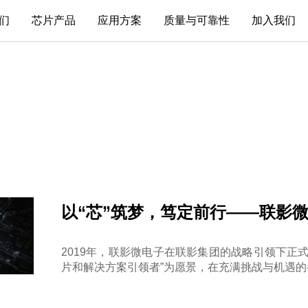
们
芯片产品
应用方案
质量与可靠性
加入我们
芯片产品
影微电子
医疗
在招岗位
数据转换器
们
汽车
求职Q&A
接口和隔离
心
工业
运算放大器
通信
传感器
消费
以“芯”筑梦，笃定前行——联影微
高性能AFE
智能SoC
2019年，联影微电子在联影集团的战略引领下正
片和解决方案引领者”为愿景，在充满挑战与机遇
服务与支持